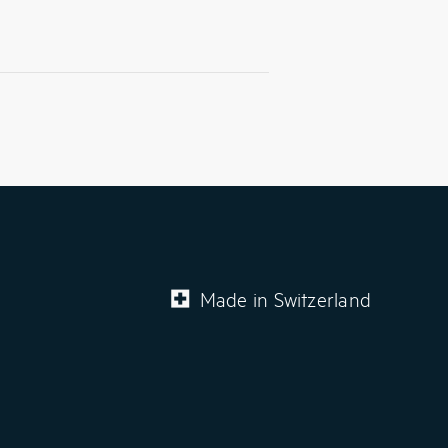
arten & Mini PCs
 Anforderung
g
nden Betrieb steckbar
Made in Switzerland
auf dem Markt
rsorgung (Netzteile)