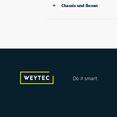
Chassis und Boxen
WEYTEC stellt eine Vielz
Boxen her, die perfekt in
jede Umgebung bieten. I
Computergehäusen und 
Empfänger, Mini PCs un
Kartenmodule installiert
laufenden Betrieb steckb
Betrieb ausgelegte Compu
Do it smart.
Höchstmass an Flexibilitä
kleinstem Raum in Bezug
Platzbedarf.