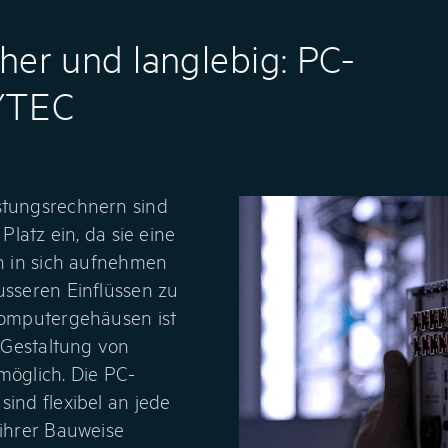
cher und langlebig: PC-
YTEC
tungsrechnern sind
latz ein, da sie eine
n in sich aufnehmen
sseren Einflüssen zu
omputergehäusen ist
 Gestaltung von
öglich. Die PC-
nd flexibel an jede
ihrer Bauweise